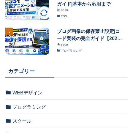
ガイド|基本から応用まで
6310
CSS
ブログ画像の保存禁止設定|コ
ード実装の完全ガイド【2026
年版】
5899
プログラミング
カテゴリー
WEBデザイン
プログラミング
スクール