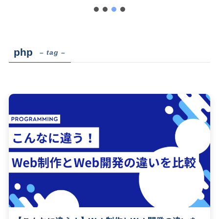
php
– tag –