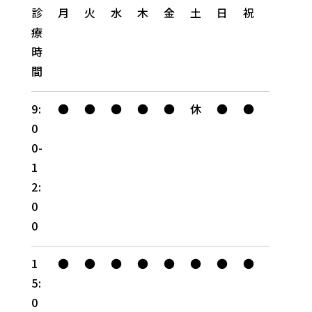
診
月
火
水
木
金
土
日
祝
療
時
間
9:
●
●
●
●
●
休
●
●
0
0-
1
2:
0
0
1
●
●
●
●
●
●
●
●
5:
0