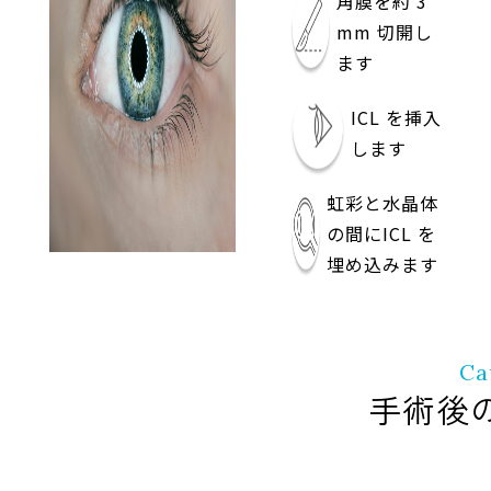
角膜を約 3
mm 切開し
ます
ICL を挿入
します
虹彩と水晶体
の間にICL を
埋め込みます
Ca
手術後