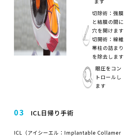
ます
切除術：強膜
と結膜の間に
穴を開けます
切開術：線維
帯柱の詰まり
を除去します
眼圧をコン
トロールし
ます
03
ICL日帰り手術
ICL（アイシーエル：Implantable Collamer