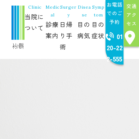
お電話
交通
Clinic
Medic
Surger
Disea
Symp
でのご
アク
当院に
al
y
se
tom
予約
セス
診療
日帰
目の
目の
ついて
案内
り手
病気
症状
01
術
20-22
2-555