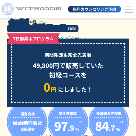
無料カウンセリング予約
無料
ホーム
無料体験コース
体験コース
7日間
「プログラミングが初めてで不安…」
7日間集中プログラム
大丈夫
という方も
！
期間限定&完全先着順
WithCodeの
49,800円で販売していた
実務重視型
初級コースを
カリキュラム
を
0
無料で体験
円
にしました！
してみませんか？
0円&7日間で
ここまで